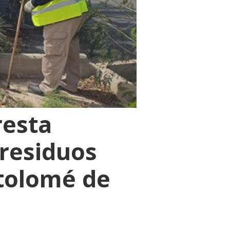
resta
 residuos
rtolomé de