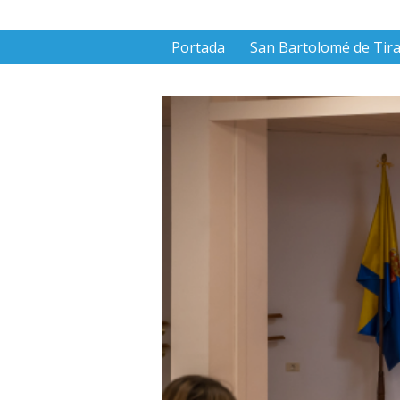
Portada
San Bartolomé de Tir