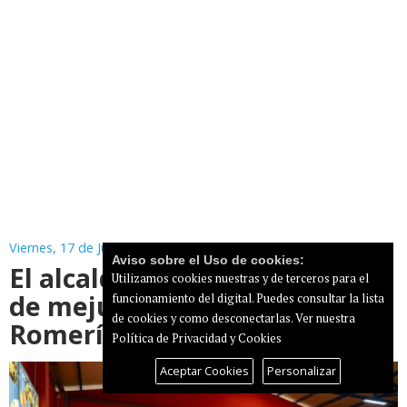
Viernes, 17 de Julio de 2026
Aviso sobre el Uso de cookies:
El alcalde hace veinte litros
Utilizamos cookies nuestras y de terceros para el
de mejunje para llevar a la
funcionamiento del digital. Puedes consultar la lista
de cookies y como desconectarlas.
Ver nuestra
Romería del Pino en Teror
Política de Privacidad y Cookies
Aceptar Cookies
Personalizar