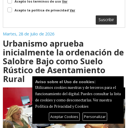
Acepto los terminos de uso
Ver
Acepto la política de privacidad
Ver
Suscribir
Martes, 28 de Julio de 2026
Urbanismo aprueba
inicialmente la ordenación de
Salobre Bajo como Suelo
Rústico de Asentamiento
Rural
Aviso sobre el Uso de cookies:
Utilizamos cookies nuestras y de terceros para el
funcionamiento del digital. Puedes consultar la lista
de cookies y como desconectarlas.
Ver nuestra
Política de Privacidad y Cookies
Aceptar Cookies
Personalizar