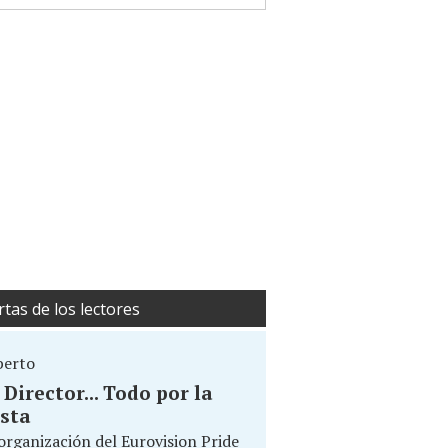
rtas de los lectores
berto
. Director... Todo por la
sta
organización del Eurovision Pride