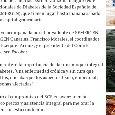
erno de Canarias, Esther Monzón, inauguró este
acionales de Diabetes de la Sociedad Española de
EMERGEN), que tienen lugar hasta mañana sábado
a capital grancanaria.
tuvo acompañada por el presidente de SEMERGEN,
RGEN Canarias, Francisco Morales, el coordinador
 Ezequiel Arranz, y el presidente del Comité
cisco Escobar.
 reiteró la importancia de dar un enfoque integral
iabetes, “una enfermedad crónica y sin cura que
ltos, que abarque los aspectos físico, emocional,
rsonas afectadas”.
teró el compromiso del SCS en avanzar en la
o precoz y asistencia integral para mejorar la
en con esta condición.