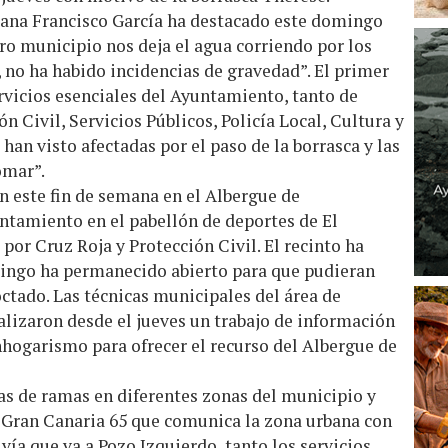
ajana Francisco García ha destacado este domingo
ro municipio nos deja el agua corriendo por los
 no ha habido incidencias de gravedad”. El primer
ervicios esenciales del Ayuntamiento, tanto de
n Civil, Servicios Públicos, Policía Local, Cultura y
han visto afectadas por el paso de la borrasca y las
omar”.
n este fin de semana en el Albergue de
ntamiento en el pabellón de deportes de El
por Cruz Roja y Protección Civil. El recinto ha
mingo ha permanecido abierto para que pudieran
ctado. Las técnicas municipales del área de
alizaron desde el jueves un trabajo de información
nhogarismo para ofrecer el recurso del Albergue de
as de ramas en diferentes zonas del municipio y
 Gran Canaria 65 que comunica la zona urbana con
vía que va a Pozo Izquierdo, tanto los servicios