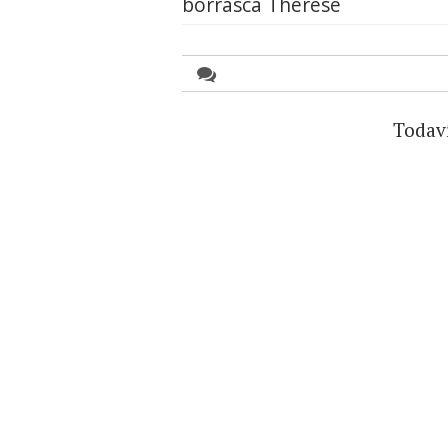
borrasca Therese
Todav