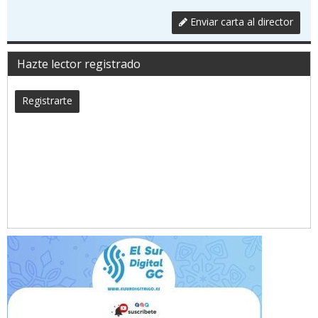
Enviar carta al director
Hazte lector registrado
Registrarte