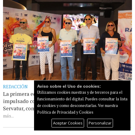
Aviso sobre el Uso de cookies:
REDACCIÓN
Utilizamos cookies nuestras y de terceros para el
La primera edición de este gran encuentro familiar,
funcionamiento del digital. Puedes consultar la lista
impulsado con motivo del 50.º aniversario de
de cookies y como desconectarlas.
Ver nuestra
Servatur, combinará una carrera y caminata [...]
Leer
Política de Privacidad y Cookies
más...
Aceptar Cookies
Personalizar