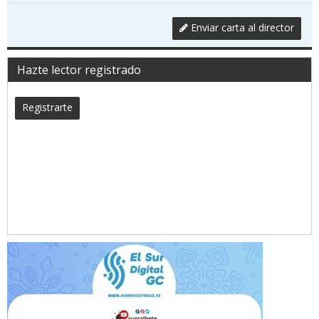
Enviar carta al director
Hazte lector registrado
Registrarte