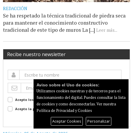
REDACCIÓN
Se ha respetado la técnica tradicional de piedra seca
para mantener el conocimiento constructivo
tradicional de este tipo de muros La [...]
Leer más...
Recibe nuestro newsletter
Aviso sobre el Uso de cookies:
Utilizamos cookies nuestras y de terceros para el
funcionamiento del digital. Puedes consultar la lista
Acepto los terminos de uso
Ver
de cookies y como desconectarlas.
Ver nuestra
Acepto la política de privacidad
Ver
Política de Privacidad y Cookies
Suscribir
Aceptar Cookies
Personalizar