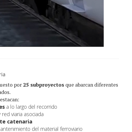
ria
puesto por
25 subproyectos
que abarcan diferentes
ados.
destacan:
es
a lo largo del recorrido
y red viaria asociada
te catenaria
ntenimiento del material ferroviario