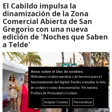
El Cabildo impulsa la
dinamización de la Zona
Comercial Abierta de San
Gregorio con una nueva
edición de 'Noches que Saben
a Telde'
Aviso sobre el Uso de cookies:
Utilizamos cookies nuestras y de terceros para el
funcionamiento del digital. Puedes consultar la lista
de cookies y como desconectarlas.
Ver nuestra
Política de Privacidad y Cookies
Aceptar Cookies
Personalizar