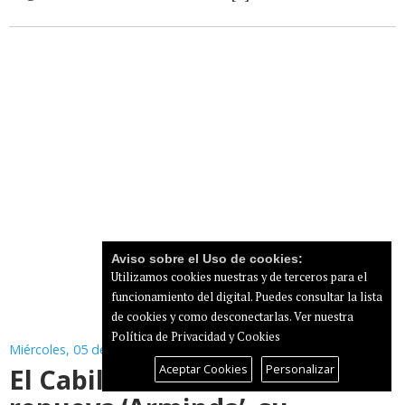
Aviso sobre el Uso de cookies:
Utilizamos cookies nuestras y de terceros para el
funcionamiento del digital. Puedes consultar la lista
de cookies y como desconectarlas.
Ver nuestra
Política de Privacidad y Cookies
Miércoles, 05 de Agosto de 2026
Aceptar Cookies
Personalizar
El Cabildo de Gran Canaria