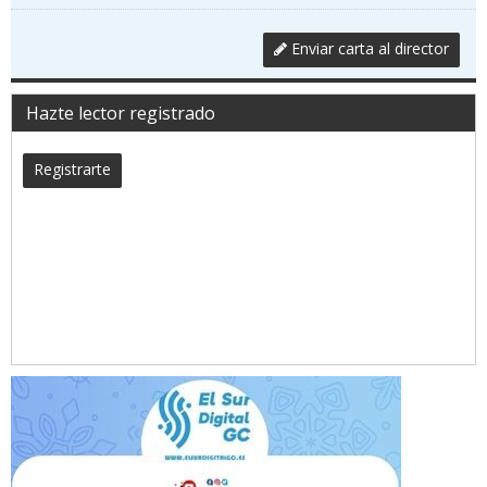
Enviar carta al director
Hazte lector registrado
Registrarte