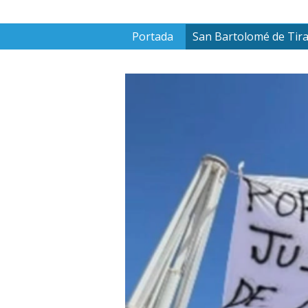
Portada
San Bartolomé de Tir