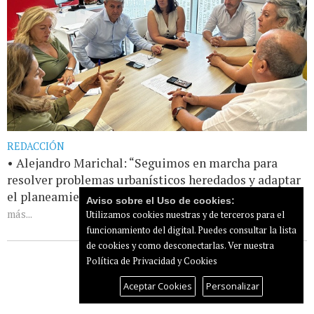
REDACCIÓN
• Alejandro Marichal: “Seguimos en marcha para
resolver problemas urbanísticos heredados y adaptar
el planeamiento a la realidad de los núcleos [...]
Leer
Aviso sobre el Uso de cookies:
más...
Utilizamos cookies nuestras y de terceros para el
funcionamiento del digital. Puedes consultar la lista
de cookies y como desconectarlas.
Ver nuestra
Política de Privacidad y Cookies
Aceptar Cookies
Personalizar