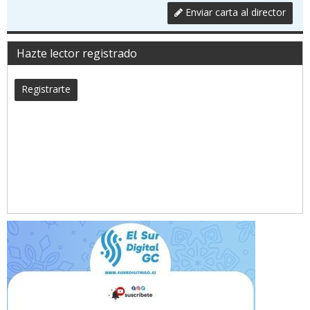
Enviar carta al director
Hazte lector registrado
Registrarte