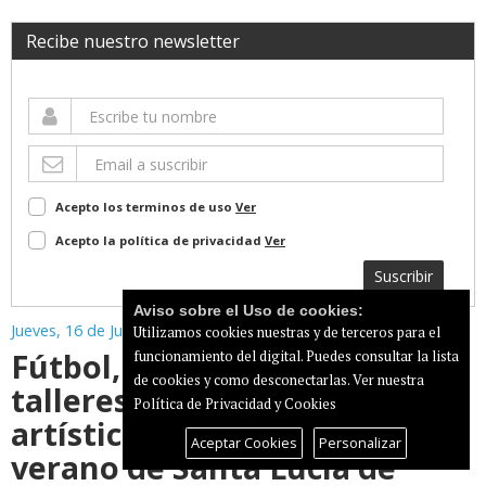
Recibe nuestro newsletter
Acepto los terminos de uso
Ver
Acepto la política de privacidad
Ver
Suscribir
Aviso sobre el Uso de cookies:
Jueves, 16 de Julio de 2026
Utilizamos cookies nuestras y de terceros para el
Fútbol, baloncesto, natación,
funcionamiento del digital. Puedes consultar la lista
de cookies y como desconectarlas.
Ver nuestra
talleres y actividades
Política de Privacidad y Cookies
artísticas en los campus de
Aceptar Cookies
Personalizar
verano de Santa Lucía de