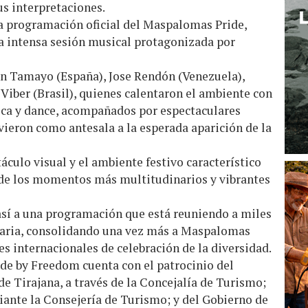
us interpretaciones.
la programación oficial del Maspalomas Pride,
na intensa sesión musical protagonizada por
an Tamayo (España), Jose Rendón (Venezuela),
Viber (Brasil), quienes calentaron el ambiente con
ica y dance, acompañados por espectaculares
rvieron como antesala a la esperada aparición de la
culo visual y el ambiente festivo característico
o de los momentos más multitudinarios y vibrantes
sí a una programación que está reuniendo a miles
naria, consolidando una vez más a Maspalomas
s internacionales de celebración de la diversidad.
de by Freedom cuenta con el patrocinio del
 Tirajana, a través de la Concejalía de Turismo;
iante la Consejería de Turismo; y del Gobierno de