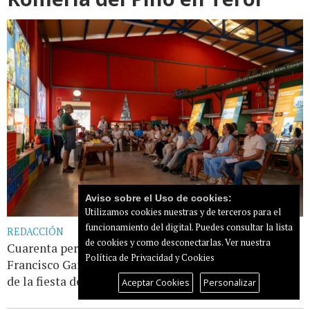
Aviso sobre el Uso de cookies:
Utilizamos cookies nuestras y de terceros para el
funcionamiento del digital. Puedes consultar la lista
REDACCIÓN
de cookies y como desconectarlas.
Ver nuestra
Cuarenta personas asisten al taller de mejunje donde
Política de Privacidad y Cookies
Francisco García explicó cómo hace la popular bebida
de la fiesta de Los Labradores
Leer más...
Aceptar Cookies
Personalizar