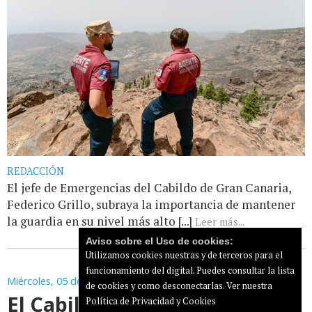
REDACCIÓN
El jefe de Emergencias del Cabildo de Gran Canaria,
Federico Grillo, subraya la importancia de mantener
la guardia en su nivel más alto [...]
Leer más...
Aviso sobre el Uso de cookies:
Utilizamos cookies nuestras y de terceros para el
funcionamiento del digital. Puedes consultar la lista
Miércoles, 05 de Agosto de 2026
de cookies y como desconectarlas.
Ver nuestra
El Cabildo de Gran Canaria
Política de Privacidad y Cookies