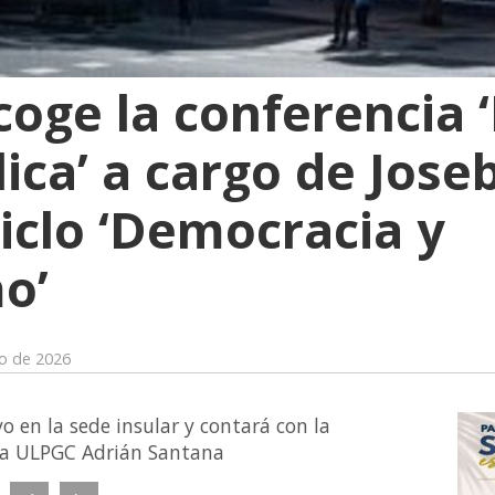
coge la conferencia 
ica’ a cargo de Jose
ciclo ‘Democracia y
o’
o de 2026
yo en la sede insular y contará con la
 la ULPGC Adrián Santana