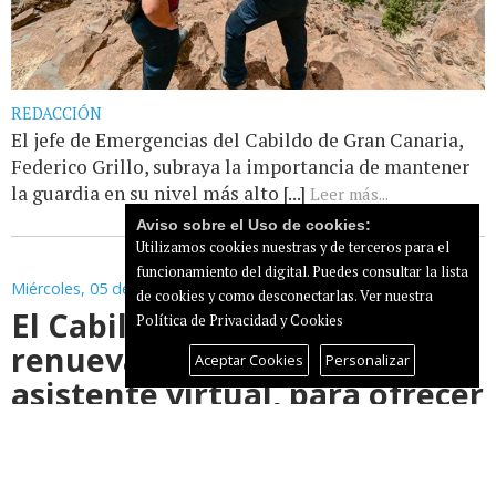
REDACCIÓN
El jefe de Emergencias del Cabildo de Gran Canaria,
Federico Grillo, subraya la importancia de mantener
la guardia en su nivel más alto [...]
Leer más...
Aviso sobre el Uso de cookies:
Utilizamos cookies nuestras y de terceros para el
funcionamiento del digital. Puedes consultar la lista
Miércoles, 05 de Agosto de 2026
de cookies y como desconectarlas.
Ver nuestra
El Cabildo de Gran Canaria
Política de Privacidad y Cookies
renueva ‘Arminda’, su
Aceptar Cookies
Personalizar
asistente virtual, para ofrecer
atención ciudadana con
capacidades avanzadas