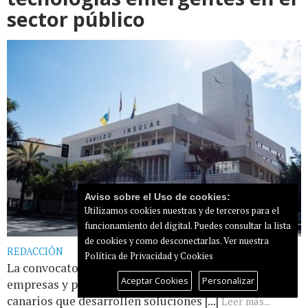
sector público
Aviso sobre el Uso de cookies:
Utilizamos cookies nuestras y de terceros para el
funcionamiento del digital. Puedes consultar la lista
de cookies y como desconectarlas.
Ver nuestra
REDACCIÓN
Política de Privacidad y Cookies
La convocatoria 2026-2027 seleccionará proyectos de
Aceptar Cookies
Personalizar
empresas y proyectos tecnológicos emergentes
canarios que desarrollen soluciones [...]
Leer más...