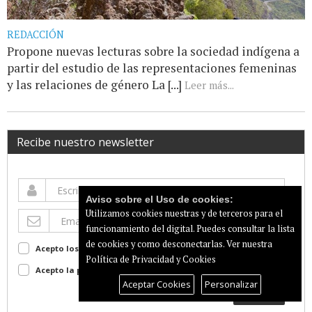
REDACCIÓN
Propone nuevas lecturas sobre la sociedad indígena a
partir del estudio de las representaciones femeninas
y las relaciones de género La [...]
Leer más...
Recibe nuestro newsletter
Aviso sobre el Uso de cookies:
Utilizamos cookies nuestras y de terceros para el
funcionamiento del digital. Puedes consultar la lista
de cookies y como desconectarlas.
Ver nuestra
Acepto los terminos de uso
Ver
Política de Privacidad y Cookies
Acepto la política de privacidad
Ver
Aceptar Cookies
Personalizar
Suscribir