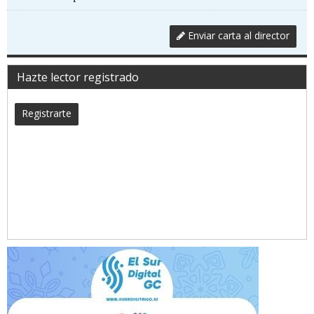
Enviar carta al director
Hazte lector registrado
Registrarte