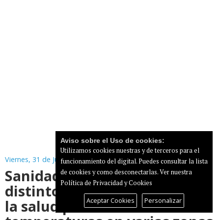
Aviso sobre el Uso de cookies:
Utilizamos cookies nuestras y de terceros para el
Viernes, 31 de Julio de 2026
funcionamiento del digital. Puedes consultar la lista
Sanidad activa avisos de
de cookies y como desconectarlas.
Ver nuestra
Política de Privacidad y Cookies
distintos niveles de riesgo en
Aceptar Cookies
Personalizar
la salud por altas