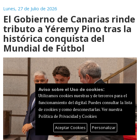
Lunes, 27 de Julio de 2026
El Gobierno de Canarias rinde
tributo a Yéremy Pino tras la
histórica conquista del
Mundial de Fútbol
Aviso sobre el Uso de cookies:
Utilizamos cookies nuestras y de terceros para el
funcionamiento del digital. Puedes consultar la lista
de cookies y como desconectarlas.
Ver nuestra
Política de Privacidad y Cookies
Aceptar Cookies
Personalizar