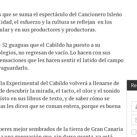
s que se suma el espectáculo del Cancionero Isleño
tidad, el esfuerzo y la cultura se reflejan en los
ular y en sus productores y productoras.
s 52 guaguas que el Cabildo ha puesto a su
olegios, no regresan de vacío. Lo hacen con sus
sensaciones que les hacen sentir el latido del campo
vaguardarlo.
la Experimental del Cabildo volverá a llenarse de
Re
e descubrir la mirada, el tacto, el olor y el sonido
isto en sus libros de texto, y de saber cómo se
las les dicen que se coman entera, porque es buena
aberes mejor sembrados de la tierra de Gran Canaria
 a una generación que, sin darse cuenta, ya está