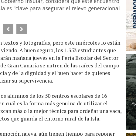
 Gobierno insular, considera que este encuentro
sla es "clave para asegurar el relevo generacional
n textos y fotografías, pero este miércoles lo están
viviendo. A buen seguro, los 1.353 estudiantes que
harán mañana jueves en la Feria Escolar del Sector
de Gran Canaria se nutren de las raíces del campo
ncia y de la dignidad y el buen hacer de quienes
tizar su supervivencia.
los alumnos de los 50 centros escolares de 16
n cuál es la forma más genuina de utilizar el
zcan más o la mejor técnica para ordeñar una vaca,
etos que guarda el entorno rural de la Isla.
a emoción nueva, aún tienen tiempo para reponer