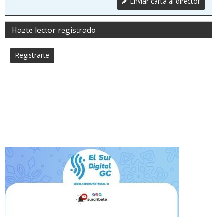
Enviar carta al director
Hazte lector registrado
Registrarte