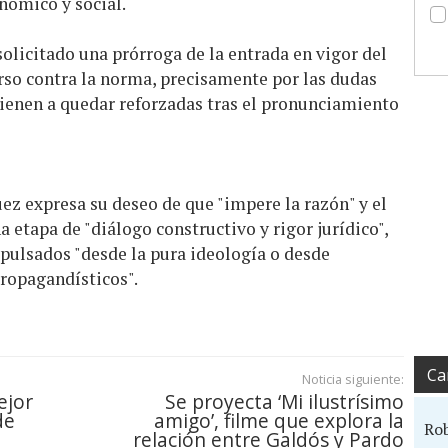
nómico y social.
olicitado una prórroga de la entrada en vigor del
rso contra la norma, precisamente por las dudas
vienen a quedar reforzadas tras el pronunciamiento
ez expresa su deseo de que "impere la razón" y el
 etapa de "diálogo constructivo y rigor jurídico",
ulsados "desde la pura ideología o desde
propagandísticos".
Ca
Noticia siguiente:
ejor
Se proyecta ‘Mi ilustrísimo
de
amigo’, filme que explora la
Ro
relación entre Galdós y Pardo