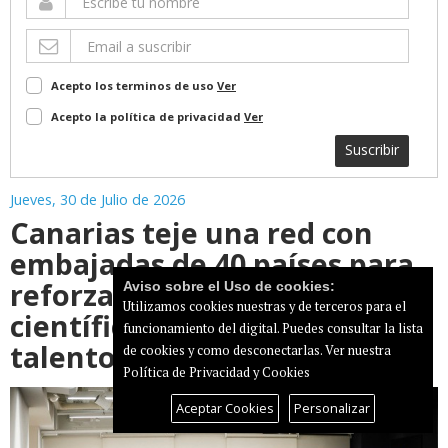
Acepto los terminos de uso
Ver
Acepto la política de privacidad
Ver
Suscribir
Jueves, 30 de Julio de 2026
Canarias teje una red con
embajadas de 40 países para
reforzar su proyección
Aviso sobre el Uso de cookies:
Utilizamos cookies nuestras y de terceros para el
científica y la atracción de
funcionamiento del digital. Puedes consultar la lista
talento
de cookies y como desconectarlas.
Ver nuestra
Política de Privacidad y Cookies
Aceptar Cookies
Personalizar