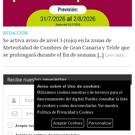
REDACCIÓN
Se activa aviso de nivel 3 (rojo) en la zonas de
MeteoSalud de Cumbres de Gran Canaria y Telde que
se prolongará durante el fin de semana. [...]
Leer más...
Recibe nuestro newsletter
Aviso sobre el Uso de cookies:
Utilizamos cookies nuestras y de terceros para el
funcionamiento del digital. Puedes consultar la lista
de cookies y como desconectarlas.
Ver nuestra
Política de Privacidad y Cookies
Aceptar Cookies
Personalizar
Acepto los terminos de uso
Ver
Acepto la política de privacidad
Ver