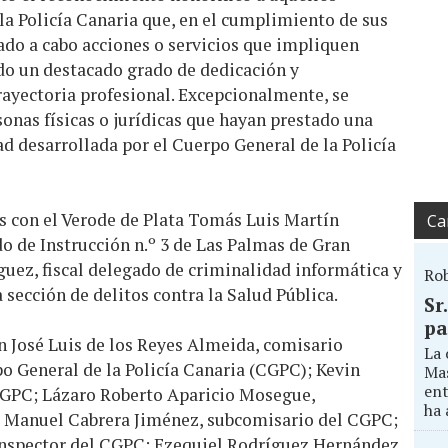
a Policía Canaria que, en el cumplimiento de sus
ado a cabo acciones o servicios que impliquen
o un destacado grado de dedicación y
trayectoria profesional. Excepcionalmente, se
onas físicas o jurídicas que hayan prestado una
ad desarrollada por el Cuerpo General de la Policía
os con el Verode de Plata Tomás Luis Martín
Ca
o de Instrucción n.º 3 de Las Palmas de Gran
uez, fiscal delegado de criminalidad informática y
Ro
a sección de delitos contra la Salud Pública.
Sr
pa
n José Luis de los Reyes Almeida, comisario
La 
o General de la Policía Canaria (CGPC); Kevin
Mas
ent
CGPC; Lázaro Roberto Aparicio Mosegue,
ha 
o Manuel Cabrera Jiménez, subcomisario del CGPC;
inspector del CGPC; Ezequiel Rodríguez Hernández,