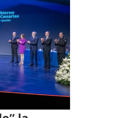
o” la