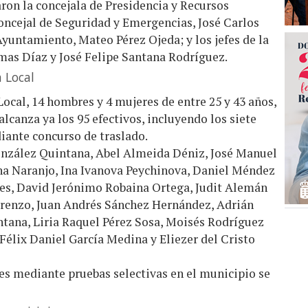
ron la concejala de Presidencia y Recursos
ncejal de Seguridad y Emergencias, José Carlos
Ayuntamiento, Mateo Pérez Ojeda; y los jefes de la
Armas Díaz y José Felipe Santana Rodríguez.
a Local
Local, 14 hombres y 4 mujeres de entre 25 y 43 años,
alcanza ya los 95 efectivos, incluyendo los siete
iante concurso de traslado.
onzález Quintana, Abel Almeida Déniz, José Manuel
na Naranjo, Ina Ivanova Peychinova, Daniel Méndez
rres, David Jerónimo Robaina Ortega, Judit Alemán
orenzo, Juan Andrés Sánchez Hernández, Adrián
tana, Liria Raquel Pérez Sosa, Moisés Rodríguez
Félix Daniel García Medina y Eliezer del Cristo
es mediante pruebas selectivas en el municipio se