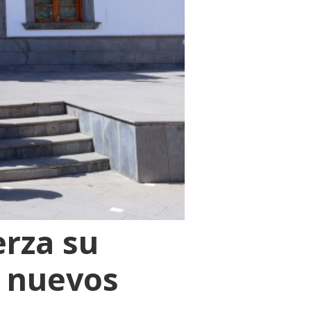
erza su
9 nuevos