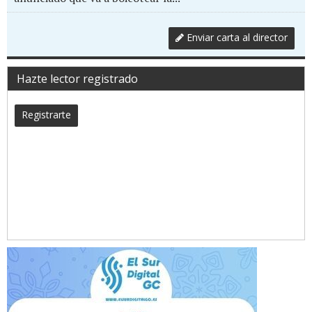
Enviar carta al director
Hazte lector registrado
Registrarte