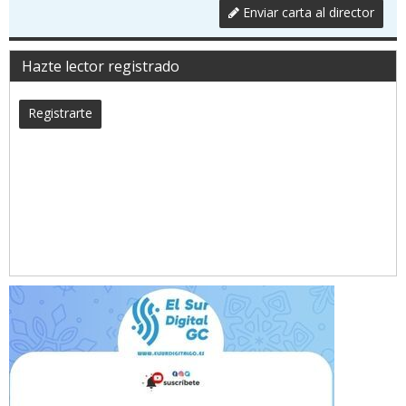
Enviar carta al director
Hazte lector registrado
Registrarte