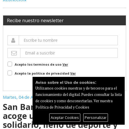
Recibe nuestro newsletter
Acepto los terminos de uso
Ver
Acepto la política de privacidad
Ver
Suscribir
Aviso sobre el Uso de cookies:
Utilizamos cookies nuestras y de terceros para el
funcionamiento del digital. Puedes consultar la lista
Martes, 04 de Agosto de 2026
de cookies y como desconectarlas.
Ver nuestra
San Bartolomé de Tirajana
Política de Privacidad y Cookies
acoge un gran evento
Aceptar Cookies
Personalizar
solidario, lleno de deporte y