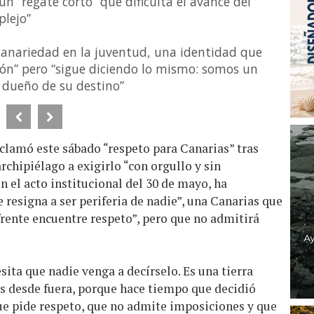
 un “regate corto” que dificulta el avance del
plejo”
a canariedad en la juventud, una identidad que
ón” pero “sigue diciendo lo mismo: somos un
 dueño de su destino”
clamó este sábado “respeto para Canarias” tras
rchipiélago a exigirlo “con orgullo y sin
n el acto institucional del 30 de mayo, ha
 resigna a ser periferia de nadie”, una Canarias que
rente encuentre respeto”, pero que no admitirá
sita que nadie venga a decírselo. Es una tierra
es desde fuera, porque hace tiempo que decidió
que pide respeto, que no admite imposiciones y que