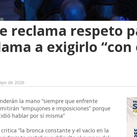
te reclama respeto p
lama a exigirlo “con 
ayo de 2026
 tenderán la mano “siempre que enfrente
dmitirán “empujones e imposiciones” porque
cidió hablar por sí misma”
critica “la bronca constante y el vacío en la