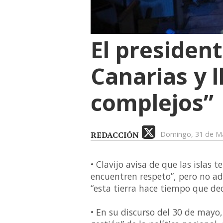
El presiden
Canarias y l
complejos”
REDACCIÓN
Domingo, 31 de M
• Clavijo avisa de que las islas
encuentren respeto”, pero no a
“esta tierra hace tiempo que de
• En su discurso del 30 de mayo, 