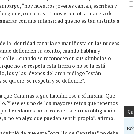
 embargo, “hoy nuestros jóvenes cantan, escriben y
 lenguaje, con otros ritmos y con otra manera de
anarias con una intensidad que no es tan distinta a
de la identidad canaria se manifiesta en las nuevas
uando defienden su acento, cuando hablan y
, su calle…cuando se reconocen en sus símbolos o
que no se respeta esta tierra o no se la está
o, los y las jóvenes del archipiélago “están
se quiere, se respeta y se defiende”.
a que Canarias sigue hablándose a sí misma. Que
ilo. Y ese es uno de los mayores retos que tenemos
que heredamos no se convierta en una obligación
Ca
, sino en algo que puedan sentir propio”, afirmó.
Ro
 advirtió de que este “orgullo de Canarias” no debe