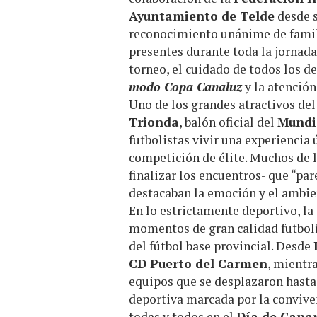
Ayuntamiento de Telde
desde 
reconocimiento unánime de famili
presentes durante toda la jornad
torneo, el cuidado de todos los de
modo Copa Canaluz
y la atención
Uno de los grandes atractivos del
Trionda
, balón oficial del
Mundi
futbolistas vivir una experiencia
competición de élite. Muchos de l
finalizar los encuentros- que “par
destacaban la emoción y el ambien
En lo estrictamente deportivo, l
momentos de gran calidad futbolí
del fútbol base provincial. Desde
CD Puerto del Carmen
, mientr
equipos que se desplazaron hast
deportiva marcada por la convive
todas y todos en el
Día de Canar