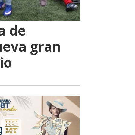
a de
ueva gran
io