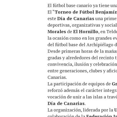
El fútbol base canario ya tiene un
El “
Torneo de Fútbol Benjamín
este
Día de Canarias
una primer
deportivas, organizativas y socia
Morales
de
El Hornillo
, en Tel
la ocasión como en los grandes ev
del fútbol base del Archipiélago d
Desde primeras horas de la mañan
gradas y alrededores del recinto 
convivencia, ilusión y celebració
entre generaciones, clubes y afic
Canarias.
La participación de equipos de
Gr
reforzó además el carácter integ
vocación de unir a las islas a tra
Día de Canarias
.
La organización, liderada por la
U
colaboración de la
Federación I