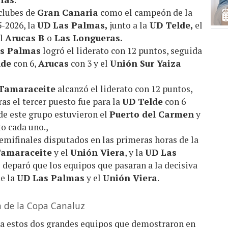
clubes de
Gran Canaria
como el campeón de la
5-2026, la
UD Las Palmas,
junto a la
UD Telde,
el
el
Arucas B
o
Las Longueras.
s Palmas
logró el liderato con 12 puntos, seguida
lde
con 6,
Arucas
con 3 y el
Unión Sur Yaiza
Tamaraceite
alcanzó el liderato con 12 puntos,
as el tercer puesto fue para la
UD Telde
con 6
 de este grupo estuvieron el
Puerto del Carmen
y
to cada uno.,
 semifinales disputados en las primeras horas de la
amaraceite
y el
Unión Viera
, y la
UD Las
e deparó que los equipos que pasaran a la decisiva
de la
UD Las Palmas
y el
Unión Viera
.
 de la Copa Canaluz
e a estos dos grandes equipos que demostraron en