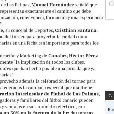
l de Las Palmas,
Manuel Hernández
señaló que
representan exactamente el camino que debe
ganización, convivencia, formación y una experiencia
”.
e,
su concejal de Deportes,
Cristhian Santana
,
ad del torneo para proyectar la ciudad como
narias en una fecha tan importante para todos los
nicación y Marketing de
Canaluz, Héctor Pérez
mente “la implicación de todos los clubes,
adores que han hecho posible una jornada que ya
narias”.
provechó además la celebración del torneo para
as federadas la campaña especial que mantiene
ración Interinsular de Fútbol de Las Palmas
,
Ca
ugadoras y familiares del fútbol canario pueden
y ventajas en su suministro eléctrico, con
Ro
a un 30% en la factura de la luz
durante
un