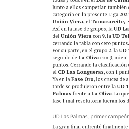
Junto a ellos competían también 
categoría en la presente Liga 202
Unión Viera,
el
Tamaraceite,
Así en la fase de grupos, la
UD La
del
Unión Viera
con 9, la
UD Te
cerrando la tabla con cero puntos.
Por su parte, en el grupo 2, la
UD 
seguido de
La Oliva
con 9, mientr
puntos. Cerrando la clasificación
el
CD Las Longueras
, con 1 pun
Ya en la
Fase Oro
, los cruces de
tarde se produjeron entre la
UD T
Palmas
frente a
La Oliva
. Lo qu
fase Final resolutoria fueran los 
UD Las Palmas, primer campeón
La gran final enfrentó finalment