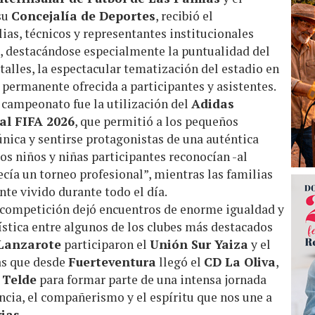
su
Concejalía de Deportes
, recibió el
as, técnicos y representantes institucionales
a, destacándose especialmente la puntualidad del
talles, la espectacular tematización del estadio en
 permanente ofrecida a participantes y asistentes.
 campeonato fue la utilización del
Adidas
al FIFA 2026
, que permitió a los pequeños
 única y sentirse protagonistas de una auténtica
os niños y niñas participantes reconocían -al
ecía un torneo profesional”, mientras las familias
te vivido durante todo el día.
a competición dejó encuentros de enorme igualdad y
stica entre algunos de los clubes más destacados
Lanzarote
participaron el
Unión Sur Yaiza
y el
as que desde
Fuerteventura
llegó el
CD La Oliva
,
a
Telde
para formar parte de una intensa jornada
ncia, el compañerismo y el espíritu que nos une a
ias
.