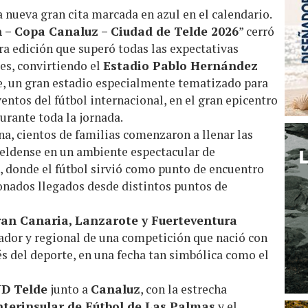
a nueva gran cita marcada en azul en el calendario.
 – Copa Canaluz – Ciudad de Telde 2026
” cerró
a edición que superó todas las expectativas
les, convirtiendo el
Estadio Pablo Hernández
de, un gran estadio especialmente tematizado para
entos del fútbol internacional, en el gran epicentro
urante toda la jornada.
a, cientos de familias comenzaron a llenar las
teldense en un ambiente espectacular de
n, donde el fútbol sirvió como punto de encuentro
ionados llegados desde distintos puntos de
an Canaria, Lanzarote y Fuerteventura
rador y regional de una competición que nació con
vés del deporte, en una fecha tan simbólica como el
D Telde
junto a
Canaluz
, con la estrecha
nterinsular de Fútbol de Las Palmas
y el