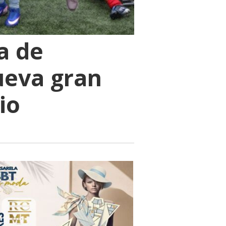
a de
ueva gran
io