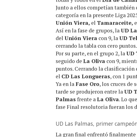
Junto a ellos competían también 
categoría en la presente Liga 202
Unión Viera,
el
Tamaraceite,
Así en la fase de grupos, la
UD La
del
Unión Viera
con 9, la
UD Te
cerrando la tabla con cero puntos.
Por su parte, en el grupo 2, la
UD 
seguido de
La Oliva
con 9, mientr
puntos. Cerrando la clasificación
el
CD Las Longueras
, con 1 pun
Ya en la
Fase Oro
, los cruces de
tarde se produjeron entre la
UD T
Palmas
frente a
La Oliva
. Lo qu
fase Final resolutoria fueran los 
UD Las Palmas, primer campeón
La gran final enfrentó finalment