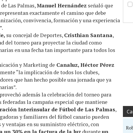
l de Las Palmas,
Manuel Hernández
señaló que
representan exactamente el camino que debe
ganización, convivencia, formación y una experiencia
”.
e,
su concejal de Deportes,
Cristhian Santana
,
ad del torneo para proyectar la ciudad como
narias en una fecha tan importante para todos los
nicación y Marketing de
Canaluz, Héctor Pérez
mente “la implicación de todos los clubes,
adores que han hecho posible una jornada que ya
narias”.
provechó además la celebración del torneo para
as federadas la campaña especial que mantiene
ración Interinsular de Fútbol de Las Palmas
,
Ca
ugadoras y familiares del fútbol canario pueden
y ventajas en su suministro eléctrico, con
Ro
a un 30% en la factura de la luz
durante
un