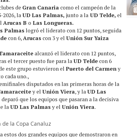
clubes de
Gran Canaria
como el campeón de la
5-2026, la
UD Las Palmas,
junto a la
UD Telde,
el
el
Arucas B
o
Las Longueras.
s Palmas
logró el liderato con 12 puntos, seguida
lde
con 6,
Arucas
con 3 y el
Unión Sur Yaiza
Tamaraceite
alcanzó el liderato con 12 puntos,
as el tercer puesto fue para la
UD Telde
con 6
 de este grupo estuvieron el
Puerto del Carmen
y
to cada uno.,
 semifinales disputados en las primeras horas de la
amaraceite
y el
Unión Viera
, y la
UD Las
e deparó que los equipos que pasaran a la decisiva
de la
UD Las Palmas
y el
Unión Viera
.
 de la Copa Canaluz
e a estos dos grandes equipos que demostraron en