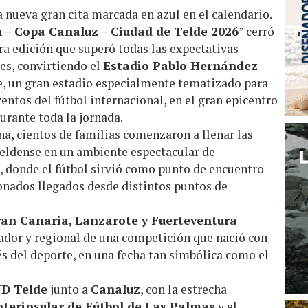
a nueva gran cita marcada en azul en el calendario.
 – Copa Canaluz – Ciudad de Telde 2026
” cerró
a edición que superó todas las expectativas
les, convirtiendo el
Estadio Pablo Hernández
de, un gran estadio especialmente tematizado para
entos del fútbol internacional, en el gran epicentro
urante toda la jornada.
a, cientos de familias comenzaron a llenar las
teldense en un ambiente espectacular de
n, donde el fútbol sirvió como punto de encuentro
ionados llegados desde distintos puntos de
an Canaria, Lanzarote y Fuerteventura
rador y regional de una competición que nació con
vés del deporte, en una fecha tan simbólica como el
D Telde
junto a
Canaluz
, con la estrecha
nterinsular de Fútbol de Las Palmas
y el