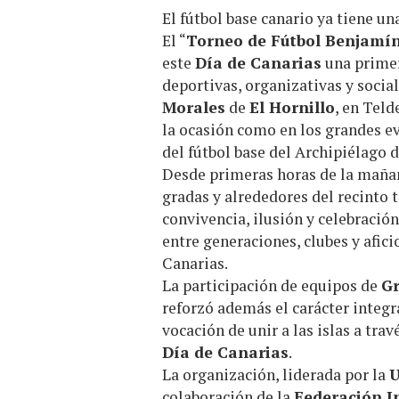
El fútbol base canario ya tiene un
El “
Torneo de Fútbol Benjamín
este
Día de Canarias
una primer
deportivas, organizativas y socia
Morales
de
El Hornillo
, en Tel
la ocasión como en los grandes ev
del fútbol base del Archipiélago d
Desde primeras horas de la mañan
gradas y alrededores del recinto 
convivencia, ilusión y celebració
entre generaciones, clubes y afic
Canarias.
La participación de equipos de
Gr
reforzó además el carácter integ
vocación de unir a las islas a tra
Día de Canarias
.
La organización, liderada por la
U
colaboración de la
Federación I