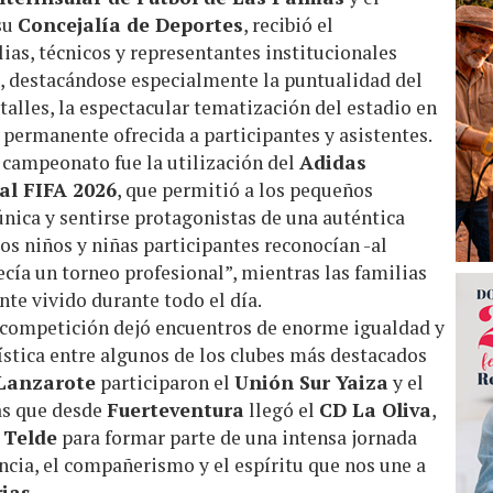
su
Concejalía de Deportes
, recibió el
as, técnicos y representantes institucionales
a, destacándose especialmente la puntualidad del
talles, la espectacular tematización del estadio en
 permanente ofrecida a participantes y asistentes.
 campeonato fue la utilización del
Adidas
al FIFA 2026
, que permitió a los pequeños
 única y sentirse protagonistas de una auténtica
os niños y niñas participantes reconocían -al
ecía un torneo profesional”, mientras las familias
te vivido durante todo el día.
a competición dejó encuentros de enorme igualdad y
stica entre algunos de los clubes más destacados
Lanzarote
participaron el
Unión Sur Yaiza
y el
as que desde
Fuerteventura
llegó el
CD La Oliva
,
a
Telde
para formar parte de una intensa jornada
ncia, el compañerismo y el espíritu que nos une a
ias
.