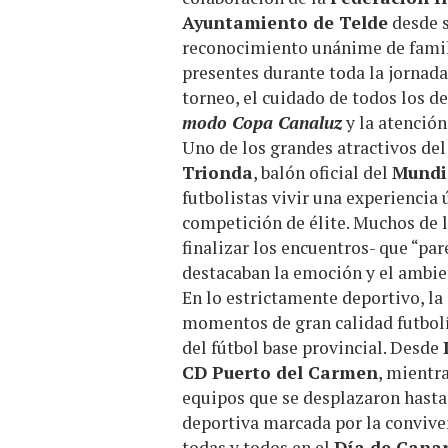
Ayuntamiento de Telde
desde 
reconocimiento unánime de famili
presentes durante toda la jornad
torneo, el cuidado de todos los de
modo Copa Canaluz
y la atención
Uno de los grandes atractivos del
Trionda
, balón oficial del
Mundi
futbolistas vivir una experiencia
competición de élite. Muchos de l
finalizar los encuentros- que “par
destacaban la emoción y el ambien
En lo estrictamente deportivo, l
momentos de gran calidad futbolí
del fútbol base provincial. Desde
CD Puerto del Carmen
, mientr
equipos que se desplazaron hast
deportiva marcada por la convive
todas y todos en el
Día de Canar