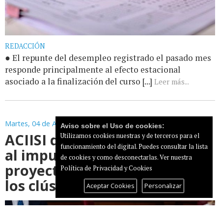
REDACCIÓN
● El repunte del desempleo registrado el pasado mes
responde principalmente al efecto estacional
asociado a la finalización del curso [...]
Leer más...
Martes, 04 de Agosto de 2026
Aviso sobre el Uso de cookies:
ACIISI destina 300.000 euros
Utilizamos cookies nuestras y de terceros para el
funcionamiento del digital. Puedes consultar la lista
al impulso de nuevos
de cookies y como desconectarlas.
Ver nuestra
proyectos de innovación de
Política de Privacidad y Cookies
los clústeres canarios
Aceptar Cookies
Personalizar