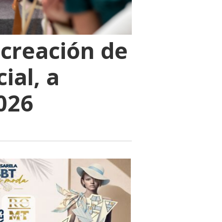
 creación de
ial, a
026