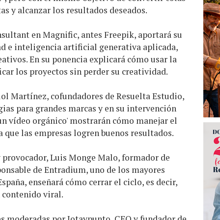
as y alcanzar los resultados deseados.
sultant en Magnific, antes Freepik, aportará su
d e inteligencia artificial generativa aplicada,
eativos. En su ponencia explicará cómo usar la
icar los proyectos sin perder su creatividad.
riol Martínez, cofundadores de Resuelta Estudio,
egias para grandes marcas y en su intervención
un vídeo orgánico' mostrarán cómo manejar el
ra que las empresas logren buenos resultados.
 y provocador, Luis Monge Malo, formador de
ponsable de Entradium, uno de los mayores
spaña, enseñará cómo cerrar el ciclo, es decir,
 contenido viral.
nes moderadas por Jotaypunto, CEO y fundador de