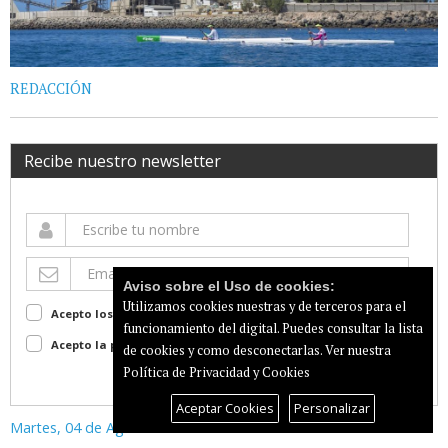
REDACCIÓN
Recibe nuestro newsletter
Aviso sobre el Uso de cookies:
Utilizamos cookies nuestras y de terceros para el
Acepto los terminos de uso
Ver
funcionamiento del digital. Puedes consultar la lista
Acepto la política de privacidad
Ver
de cookies y como desconectarlas.
Ver nuestra
Política de Privacidad y Cookies
Suscribir
Aceptar Cookies
Personalizar
Martes, 04 de Agosto de 2026