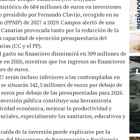
histórico de 684 millones de euros en inversiones
o presidido por Fernando Clavijo, recogido en su
o (PPMP) de 2027 a 2029. Campos alertó de una
 Canarias provocada tanto por la reducción de la
a capacidad de ejecución presupuestaria del
rias (CC y el PP).
el gasto no financiero disminuirá en 309 millones de
e en 2026, mientras que los ingresos no financieros
es de euros.
27 serán incluso inferiores a las contempladas en
 se situarán 342,5 millones de euros por debajo de
e euros por debajo de las presupuestadas para 2026.
 inversión pública constituye una herramienta
ividad económica, mejorar la productividad y
enciales, especialmente los sanitarios, educativos y
caída de la inversión puede explicarse por la
eos del Mecanismo de Recuperación y Resiliencia