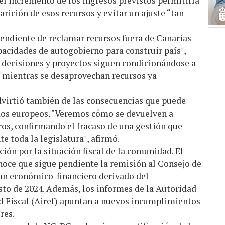
el incremento de los ingresos previstos permitiría
ición de esos recursos y evitar un ajuste “tan
ndiente de reclamar recursos fuera de Canarias
acidades de autogobierno para construir país",
es decisiones y proyectos siguen condicionándose a
a mientras se desaprovechan recursos ya
dvirtió también de las consecuencias que puede
ndos europeos. "Veremos cómo se devuelven a
ros, confirmando el fracaso de una gestión que
 toda la legislatura", afirmó.
ción por la situación fiscal de la comunidad. El
oce que sigue pendiente la remisión al Consejo de
plan económico-financiero derivado del
sto de 2024. Además, los informes de la Autoridad
 Fiscal (Airef) apuntan a nuevos incumplimientos
res.