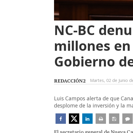
NC-BC denun
millones en
Gobierno de
REDACCIÓN2
Martes, 02 de Junio d
Luis Campos alerta de que Canar
desplome de la inversión y la m
El secretario general de Nueva C