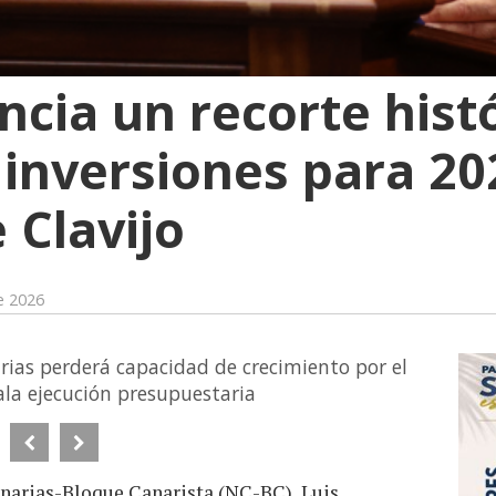
cia un recorte histó
 inversiones para 20
 Clavijo
e 2026
ias perderá capacidad de crecimiento por el
ala ejecución presupuestaria
anarias-Bloque Canarista (NC-BC), Luis