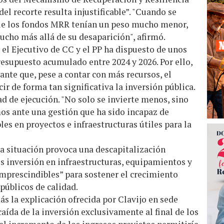
el recorte resulta injustificable”. "Cuando se
que los fondos MRR tenían un peso mucho menor,
ucho más allá de su desaparición", afirmó.
l Ejecutivo de CC y el PP ha dispuesto de unos
esupuesto acumulado entre 2024 y 2026. Por ello,
nte que, pese a contar con más recursos, el
ir de forma tan significativa la inversión pública.
ad de ejecución. "No solo se invierte menos, sino
os ante una gestión que ha sido incapaz de
es en proyectos e infraestructuras útiles para la
sta situación provoca una descapitalización
s inversión en infraestructuras, equipamientos y
mprescindibles” para sostener el crecimiento
públicos de calidad.
 la explicación ofrecida por Clavijo en sede
aída de la inversión exclusivamente al final de los