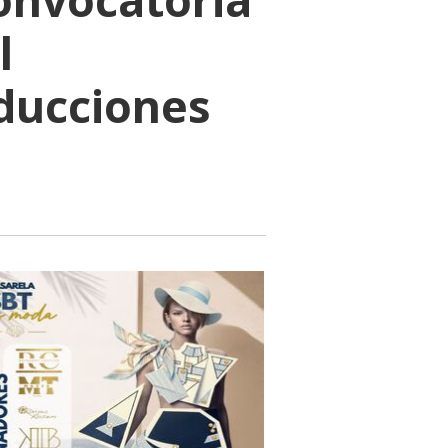
l
oducciones