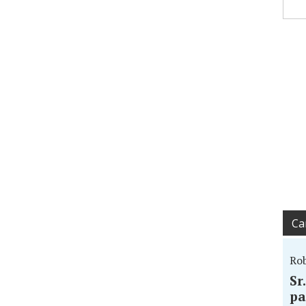
Ca
Ro
Sr
pa