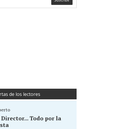
rtas de los lectores
berto
. Director... Todo por la
sta