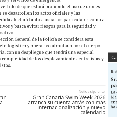
vertido de que estará prohibido el uso de drones
se desarrollen los actos oficiales y las
dida afectará tanto a usuarios particulares como a
ivos y busca evitar riesgos para la seguridad y
ositivo.
ección General de la Policía se considera esta
eto logístico y operativo afrontado por el cuerpo
ria, con un despliegue que tendrá una especial
Ca
a complejidad de los desplazamientos entre islas y
istos.
Ro
Sr
pa
La 
Noticia siguiente:
ran
Gran Canaria Swim Week 2026
Mas
ga
arranca su cuenta atrás con más
ent
internacionalización y nuevo
ha 
calendario