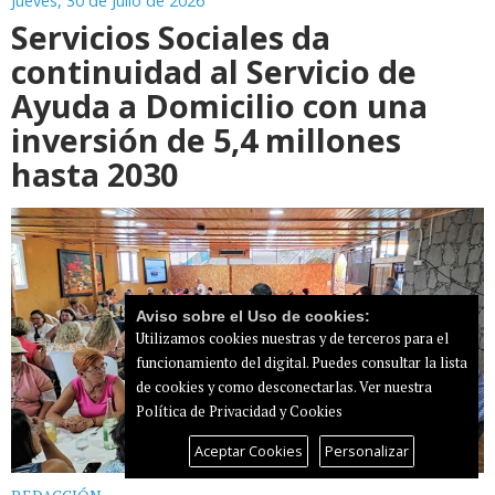
Jueves, 30 de Julio de 2026
Servicios Sociales da
continuidad al Servicio de
Ayuda a Domicilio con una
inversión de 5,4 millones
hasta 2030
Aviso sobre el Uso de cookies:
Utilizamos cookies nuestras y de terceros para el
funcionamiento del digital. Puedes consultar la lista
de cookies y como desconectarlas.
Ver nuestra
Política de Privacidad y Cookies
Aceptar Cookies
Personalizar