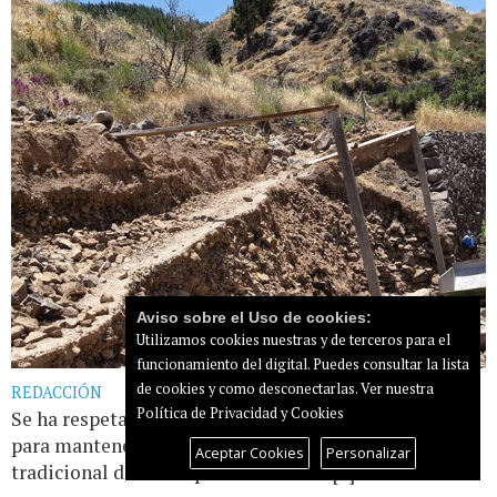
Aviso sobre el Uso de cookies:
Utilizamos cookies nuestras y de terceros para el
funcionamiento del digital. Puedes consultar la lista
de cookies y como desconectarlas.
Ver nuestra
REDACCIÓN
Política de Privacidad y Cookies
Se ha respetado la técnica tradicional de piedra seca
para mantener el conocimiento constructivo
Aceptar Cookies
Personalizar
tradicional de este tipo de muros La [...]
Leer más...