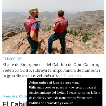
REDACCIÓN
El jefe de Emergencias del Cabildo de Gran Canaria,
Federico Grillo, subraya la importancia de mantener
la guardia en su nivel más alto [...]
Leer más...
Aviso sobre el Uso de cookies:
Utilizamos cookies nuestras y de terceros para el
funcionamiento del digital. Puedes consultar la lista
Miércoles, 05 de Agosto de 2026
de cookies y como desconectarlas.
Ver nuestra
El Cabildo de Gran Canaria
Política de Privacidad y Cookies