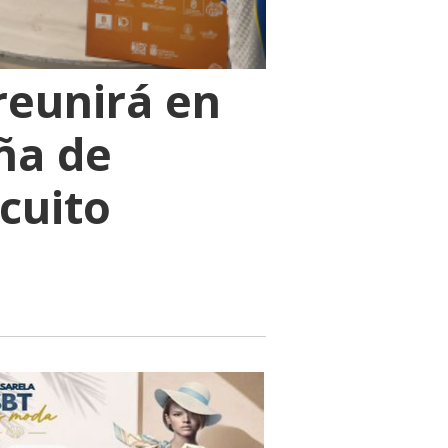
 reunirá en
ña de
cuito