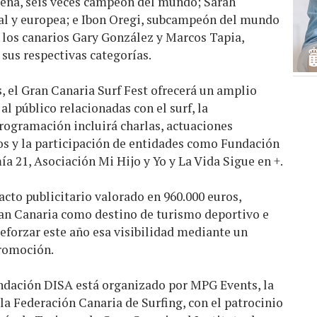
sena, seis veces campeón del mundo; Sarah
l y europea; e Ibon Oregi, subcampeón del mundo
los canarios Gary González y Marcos Tapia,
sus respectivas categorías.
, el Gran Canaria Surf Fest ofrecerá un amplio
l público relacionadas con el surf, la
 programación incluirá charlas, actuaciones
s y la participación de entidades como Fundación
a 21, Asociación Mi Hijo y Yo y La Vida Sigue en +.
cto publicitario valorado en 960.000 euros,
an Canaria como destino de turismo deportivo e
reforzar este año esa visibilidad mediante un
romoción.
ndación DISA está organizado por MPG Events, la
la Federación Canaria de Surfing, con el patrocinio