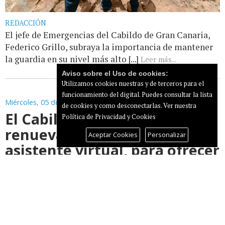
REDACCIÓN
El jefe de Emergencias del Cabildo de Gran Canaria,
Federico Grillo, subraya la importancia de mantener
la guardia en su nivel más alto [...]
Leer más...
Aviso sobre el Uso de cookies:
Utilizamos cookies nuestras y de terceros para el
funcionamiento del digital. Puedes consultar la lista
Miércoles, 05 de Agosto de 2026
de cookies y como desconectarlas.
Ver nuestra
El Cabildo de Gran Canaria
Política de Privacidad y Cookies
renueva ‘Arminda’, su
Aceptar Cookies
Personalizar
asistente virtual, para ofrecer
atención ciudadana con
capacidades avanzadas