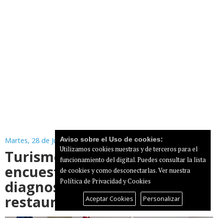
Aviso sobre el Uso de cookies:
Martes, 28 de Julio de 2026
Utilizamos cookies nuestras y de terceros para el
Turismo impulsa una
funcionamiento del digital. Puedes consultar la lista
encuesta cuantitativa para
de cookies y como desconectarlas.
Ver nuestra
diagnosticar el sector de la
Política de Privacidad y Cookies
restauración en Canarias
Aceptar Cookies
Personalizar